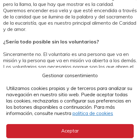
pero la llama, la que hay que mostrar es la caridad.
Queremos encender esa vela y que esté encendida a través
de la caridad que se ilumina de la palabra y del sacramento
de la eucaristía, que es nuestro principal alimento de Caridad
y de amor.
¿Sería todo posible sin los voluntarios?
Sinceramente no. El voluntario es una persona que va en
misión y la persona que va en misión va abierta a los demás.
Los voluntarios son necesarios porque son los que abren el
camino; ellos son el camino.
Gestionar consentimiento
Por lo tanto, si no tenemos camino ¿Cómo vamos a llegar a
Utilizamos cookies propias y de terceros para analizar su
ningún sitio? El voluntario es ese camino por el cual pueden
navegación en nuestro sitio web. Puede aceptar todas
andar los otros y se puedan poner de pie, que encuentren un
las cookies, rechazarlas o configurar sus preferencias en
sitio donde sentarse, que encuentren vestidos y como
los botones disponibles a continuación. Para más
solucionar sus problemas. El voluntario es ese camino por el
información, consulte nuestra
politica de cookies
cual los otros pueden andar.
También es muy importante no poner impedimento al
Aceptar
tiempo que Dios tenga para cada persona.
No podemos