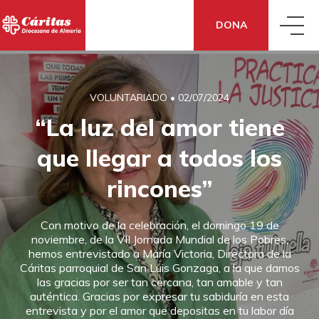
DONA
QUIÉNES SOMOS
VOLUNTARIADO
•
02/07/2024
“La luz del amor tiene
QUÉ HACEMOS
CONOCE CÁRITAS
que llegar a todos los
QUÉ DECIMOS
ACCIÓN SOCIAL
DÓNDE ESTAMOS
rincones”
Con motivo de la celebración, el domingo 19 de
QUÉ PUEDES HACER TÚ
NOTICIAS
EMPLEO
CÓMO NOS FINANCIAMOS
noviembre, de la VII Jornada Mundial de los Pobres,
hemos entrevistado a María Victoria, Directora de la
Cáritas parroquial de San Luis Gonzaga, a la que damos
TE AYUDAMOS
DONA
BLOG
ANIMACIÓN EN EL TERRITORIO
TRANSPARENCIA
las gracias por ser tan cercana, tan amable y tan
auténtica. Gracias por expresar tu sabiduría en esta
entrevista y por el amor que depositas en tu labor día