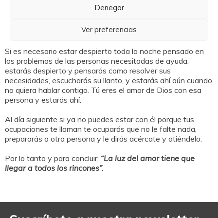
poner todo el tiempo reglado y estructurado, tenemos
Denegar
que tener perseverancia y hacer un camino
perseverante, cogiendo la cruz de cada día y
Ver preferencias
siguiendo a Dios.
Si es necesario estar despierto toda la noche pensado en
los problemas de las personas necesitadas de ayuda,
estarás despierto y pensarás como resolver sus
necesidades, escucharás su llanto, y estarás ahí aún cuando
no quiera hablar contigo. Tú eres el amor de Dios con esa
persona y estarás ahí.
Al día siguiente si ya no puedes estar con él porque tus
ocupaciones te llaman te ocuparás que no le falte nada,
prepararás a otra persona y le dirás acércate y atiéndelo.
Por lo tanto y para concluir:
“La luz del amor tiene que
llegar a todos los rincones”.