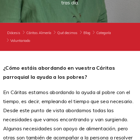
tras día.
DONA
NECESITAS APOYO
HAZTE VOLUNTARIO
CAMPAÑAS
COOPERACIÓN INTERNACIONAL
CANAL DE DENUNCIA
ENTIDADES SOLIDARIAS
PUBLICACIONES
EMERGENCIAS
BUSCADOR
Diócesis
Cáritas Almería
Qué decimos
Blog
Categoría
Voluntariado
ACCESO PARA USUARIOS
HERENCIAS Y LEGADOS
¿Cómo estáis abordando en vuestra Cáritas
OTRAS FORMAS DE COLABORAR
parroquial la ayuda a los pobres?
En Cáritas estamos abordando la ayuda al pobre con el
tiempo, es decir, empleando el tiempo que sea necesario.
Desde este punto de vista abordamos todas las
necesidades que vamos encontrando y van surgiendo.
Algunas necesidades son apoyo de alimentación, pero
otras son también de acompañar a la persona a resolver