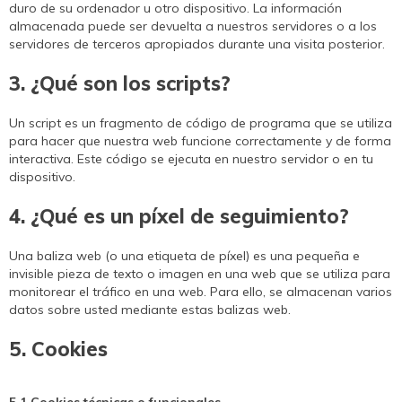
duro de su ordenador u otro dispositivo. La información
DONA
NECESITAS APOYO
HAZTE VOLUNTARIO
CAMPAÑAS
COOPERACIÓN INTERNACIONAL
almacenada puede ser devuelta a nuestros servidores o a los
servidores de terceros apropiados durante una visita posterior.
CANAL DE DENUNCIA
ENTIDADES SOLIDARIAS
PUBLICACIONES
3. ¿Qué son los scripts?
EMERGENCIAS
BUSCADOR
Un script es un fragmento de código de programa que se utiliza
ACCESO PARA USUARIOS
para hacer que nuestra web funcione correctamente y de forma
HERENCIAS Y LEGADOS
interactiva. Este código se ejecuta en nuestro servidor o en tu
dispositivo.
OTRAS FORMAS DE COLABORAR
4. ¿Qué es un píxel de seguimiento?
Una baliza web (o una etiqueta de píxel) es una pequeña e
invisible pieza de texto o imagen en una web que se utiliza para
monitorear el tráfico en una web. Para ello, se almacenan varios
datos sobre usted mediante estas balizas web.
5. Cookies