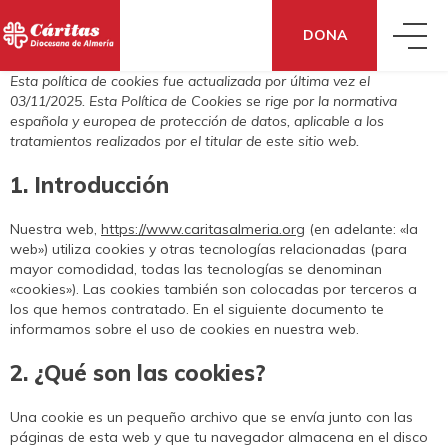
DONA
Esta política de cookies fue actualizada por última vez el
03/11/2025. Esta Política de Cookies se rige por la normativa
QUIÉNES SOMOS
española y europea de protección de datos, aplicable a los
tratamientos realizados por el titular de este sitio web.
QUÉ HACEMOS
CONOCE CÁRITAS
1. Introducción
Nuestra web,
https://www.caritasalmeria.org
(en adelante: «la
QUÉ DECIMOS
ACCIÓN SOCIAL
web») utiliza cookies y otras tecnologías relacionadas (para
DÓNDE ESTAMOS
mayor comodidad, todas las tecnologías se denominan
«cookies»). Las cookies también son colocadas por terceros a
los que hemos contratado. En el siguiente documento te
QUÉ PUEDES HACER TÚ
NOTICIAS
EMPLEO
CÓMO NOS FINANCIAMOS
informamos sobre el uso de cookies en nuestra web.
2. ¿Qué son las cookies?
TE AYUDAMOS
DONA
BLOG
ANIMACIÓN EN EL TERRITORIO
TRANSPARENCIA
Una cookie es un pequeño archivo que se envía junto con las
páginas de esta web y que tu navegador almacena en el disco