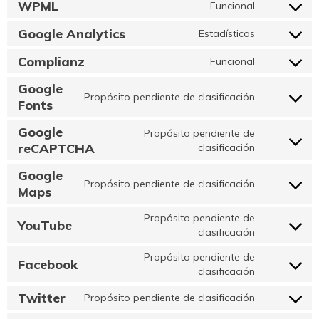
WPML
Funcional
service
Consent
google-
to
Google Analytics
Estadísticas
tag-
service
Consent
manager
wpml
to
Complianz
Funcional
service
Consent
google-
to
Google
analytics
service
Propósito pendiente de clasificación
Consent
Fonts
complianz
to
service
Google
Propósito pendiente de
google-
Consent
reCAPTCHA
clasificación
fonts
to
service
Google
Propósito pendiente de clasificación
google-
Consent
Maps
recaptcha
to
service
Propósito pendiente de
YouTube
google-
Consent
clasificación
maps
to
service
Propósito pendiente de
Facebook
youtube
Consent
clasificación
to
service
Twitter
Propósito pendiente de clasificación
Consent
facebook
to