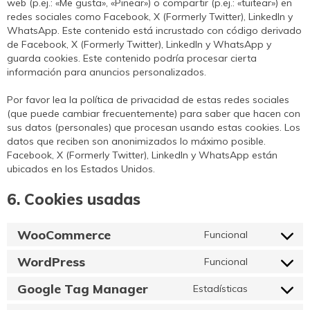
web (p.ej.: «Me gusta», «Pinear») o compartir (p.ej.: «tuitear») en
redes sociales como Facebook, X (Formerly Twitter), LinkedIn y
WhatsApp. Este contenido está incrustado con código derivado
de Facebook, X (Formerly Twitter), LinkedIn y WhatsApp y
guarda cookies. Este contenido podría procesar cierta
información para anuncios personalizados.
Por favor lea la política de privacidad de estas redes sociales
(que puede cambiar frecuentemente) para saber que hacen con
sus datos (personales) que procesan usando estas cookies. Los
datos que reciben son anonimizados lo máximo posible.
Facebook, X (Formerly Twitter), LinkedIn y WhatsApp están
ubicados en los Estados Unidos.
6. Cookies usadas
WooCommerce
Funcional
Consent
to
WordPress
Funcional
service
Consent
woocomme
to
Google Tag Manager
Estadísticas
service
Consent
wordpress
to