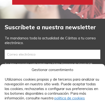
Suscríbete a nuestra newsletter
Te mandamos toda la actualidad de Cáritas a tu correo
electrónico.
Tus datos personales serán tratados por Cáritas Diocesana de Almería (CIF:
R0400012A), como Responsable de Tratamiento, para dar curso a tu solicitud,
Gestionar consentimiento
inscribirte como socio o gestionar tu donación. Podrás ejercer tus derechos
dirigiendo una petición a
Este email
.
Leer más.
Utilizamos cookies propias y de terceros para analizar su
He leído y acepto el
Aviso Legal
y
la Política de Privacidad
navegación en nuestro sitio web. Puede aceptar todas
las cookies, rechazarlas o configurar sus preferencias en
los botones disponibles a continuación. Para más
información, consulte nuestra
politica de cookies