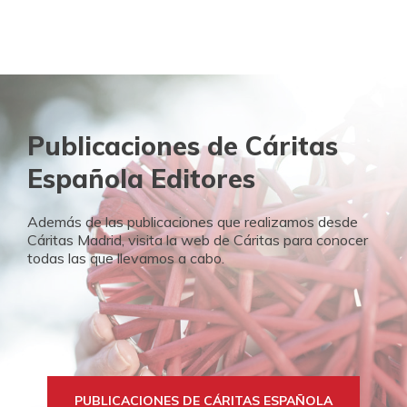
DONA
NECESITAS APOYO
HAZTE VOLUNTARIO
CAMPAÑAS
COOPERACIÓN INTERNACIONAL
CANAL DE DENUNCIA
ENTIDADES SOLIDARIAS
PUBLICACIONES
EMERGENCIAS
BUSCADOR
ACCESO PARA USUARIOS
Publicaciones de Cáritas
HERENCIAS Y LEGADOS
Española Editores
OTRAS FORMAS DE COLABORAR
Además de las publicaciones que realizamos desde
Cáritas Madrid, visita la web de Cáritas para conocer
todas las que llevamos a cabo.
PUBLICACIONES DE CÁRITAS ESPAÑOLA